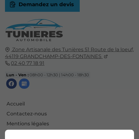
Demandez un devis
Zone Artisanale des Tunières 51 Route de la loeuf,
44119
GRANDCHAMP-DES-FONTAINES
02 40 77 18 91
Lun - Ven :
08h00 - 12h30 | 14h00 - 18h30
Accueil
Contactez-nous
Mentions légales
Plan du site