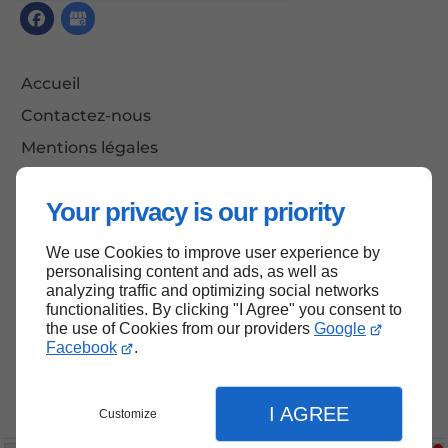
Accueil
Contactez-nous
Mentions légales
Plan du site
Your privacy is our priority
We use Cookies to improve user experience by
Haut de page
personalising content and ads, as well as
analyzing traffic and optimizing social networks
functionalities. By clicking "I Agree" you consent to
the use of Cookies from our providers
Google
Facebook
.
I AGREE
Customize